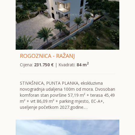
ROGOZNICA - RAŽANJ
2
Cijena:
231.750 €
| Kvadrati:
84 m
STIVAŠNICA, PUNTA PLANKA, ekskluzivna
novogradnja udaljena 100m od mora. Dvosoban
komforan stan površine 57,19 m² + terasa 45,49
m² + vrt 86,09 m² + parking mjesto, EC-A+,
useljenje početkom 2027.godine.…