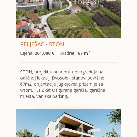
PELJEŠAC - STON
2
Cijena:
201.000 €
| Kvadrati:
67 m
STON, projekt u pripremi, novogradnja na
odličnoj lokaciji Dvosobni stanovi površine
67m2, orijentacije jug-sjever, prizemlje sa
vrtom, 1. i 2.kat Osigurane garaže, garažna
mjesta, vanjska parking…