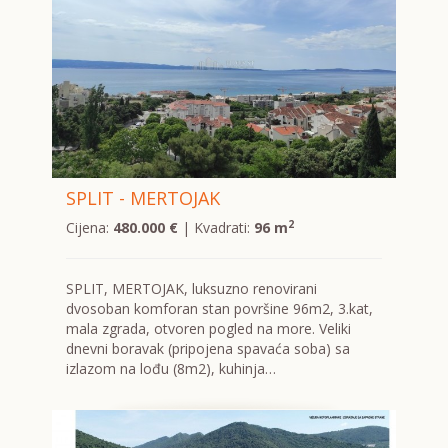
SPLIT - MERTOJAK
2
Cijena:
480.000 €
| Kvadrati:
96 m
SPLIT, MERTOJAK, luksuzno renovirani
dvosoban komforan stan površine 96m2, 3.kat,
mala zgrada, otvoren pogled na more. Veliki
dnevni boravak (pripojena spavaća soba) sa
izlazom na lođu (8m2), kuhinja…