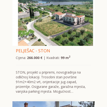
PELJEŠAC - STON
2
Cijena:
266.000 €
| Kvadrati:
99 m
STON, projekt u pripremi, novogradnja na
odličnoj lokaciji. Trosobni stan površine
91m2+40m2 vrt, orijentacije jug-zapad,
prizemlje. Osigurane garaže, garažna mjesta,
vanjska parking mjesta. Mogućnost…