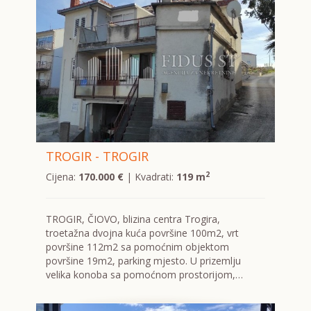
TROGIR - TROGIR
2
Cijena:
170.000 €
| Kvadrati:
119 m
TROGIR, ČIOVO, blizina centra Trogira,
troetažna dvojna kuća površine 100m2, vrt
površine 112m2 sa pomoćnim objektom
površine 19m2, parking mjesto. U prizemlju
velika konoba sa pomoćnom prostorijom,…