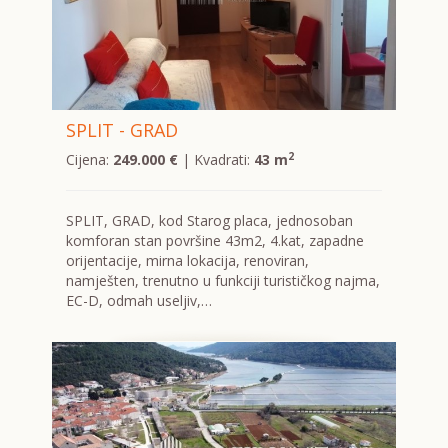
SPLIT - GRAD
2
Cijena:
249.000 €
| Kvadrati:
43 m
SPLIT, GRAD, kod Starog placa, jednosoban
komforan stan površine 43m2, 4.kat, zapadne
orijentacije, mirna lokacija, renoviran,
namješten, trenutno u funkciji turističkog najma,
EC-D, odmah useljiv,…