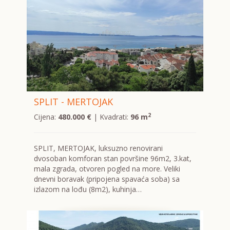
SPLIT - MERTOJAK
2
Cijena:
480.000 €
| Kvadrati:
96 m
SPLIT, MERTOJAK, luksuzno renovirani
dvosoban komforan stan površine 96m2, 3.kat,
mala zgrada, otvoren pogled na more. Veliki
dnevni boravak (pripojena spavaća soba) sa
izlazom na lođu (8m2), kuhinja…