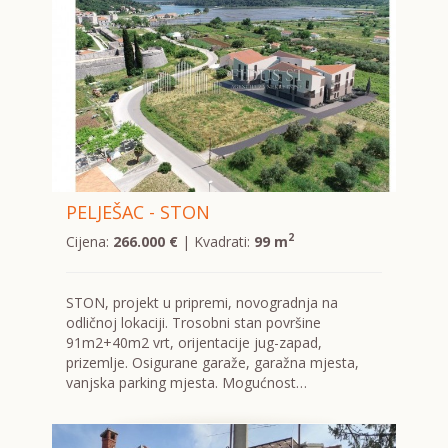
PELJEŠAC - STON
2
Cijena:
266.000 €
| Kvadrati:
99 m
STON, projekt u pripremi, novogradnja na
odličnoj lokaciji. Trosobni stan površine
91m2+40m2 vrt, orijentacije jug-zapad,
prizemlje. Osigurane garaže, garažna mjesta,
vanjska parking mjesta. Mogućnost…