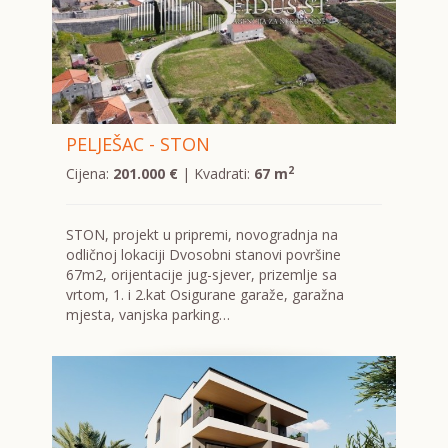
PELJEŠAC - STON
2
Cijena:
201.000 €
| Kvadrati:
67 m
STON, projekt u pripremi, novogradnja na
odličnoj lokaciji Dvosobni stanovi površine
67m2, orijentacije jug-sjever, prizemlje sa
vrtom, 1. i 2.kat Osigurane garaže, garažna
mjesta, vanjska parking…