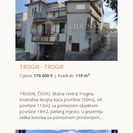
TROGIR - TROGIR
2
Cijena:
170.000 €
| Kvadrati:
119 m
TROGIR, ČIOVO, blizina centra Trogira,
troetažna dvojna kuća površine 100m2, vrt
površine 112m2 sa pomoćnim objektom
površine 19m2, parking mjesto. U prizemlju
velika konoba sa pomoćnom prostorijom,…