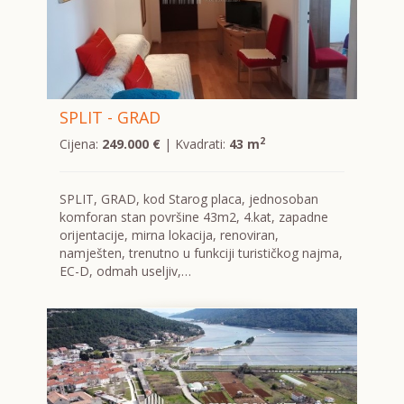
SPLIT - GRAD
2
Cijena:
249.000 €
| Kvadrati:
43 m
SPLIT, GRAD, kod Starog placa, jednosoban
komforan stan površine 43m2, 4.kat, zapadne
orijentacije, mirna lokacija, renoviran,
namješten, trenutno u funkciji turističkog najma,
EC-D, odmah useljiv,…