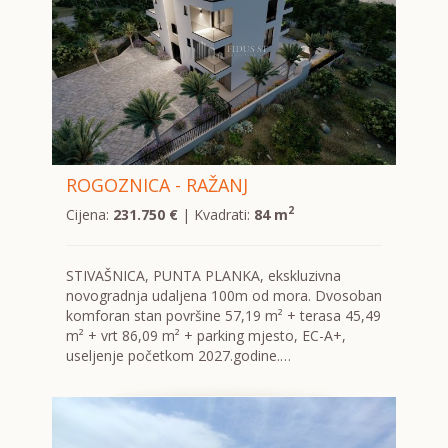
ROGOZNICA - RAŽANJ
2
Cijena:
231.750 €
| Kvadrati:
84 m
STIVAŠNICA, PUNTA PLANKA, ekskluzivna
novogradnja udaljena 100m od mora. Dvosoban
komforan stan površine 57,19 m² + terasa 45,49
m² + vrt 86,09 m² + parking mjesto, EC-A+,
useljenje početkom 2027.godine.…